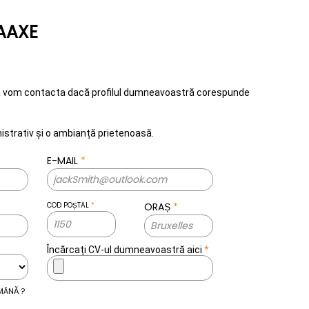
 AAXE
vă vom contacta dacă profilul dumneavoastră corespunde
inistrativ și o ambianță prietenoasă.
E-MAIL
*
COD POȘTAL
*
ORAȘ
*
Încărcați CV-ul dumneavoastră aici
*
MÂNĂ ?