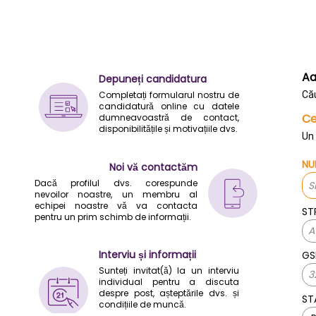
Aa
Depuneți candidatura
Completați formularul nostru de
Că
candidatură online cu datele
Ce
dumneavoastră de contact,
disponibilitățile și motivațiile dvs.
Un 
N
Noi vă contactăm
Dacă profilul dvs. corespunde
nevoilor noastre, un membru al
echipei noastre vă va contacta
ST
pentru un prim schimb de informații.
Interviu și informații
G
Sunteți invitat(ă) la un interviu
individual pentru a discuta
despre post, așteptările dvs. și
ST
condițiile de muncă.