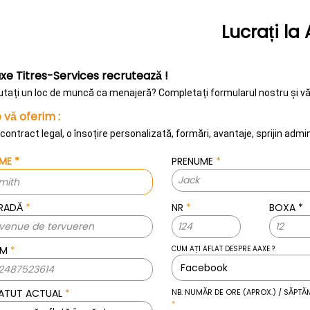
Lucrați la
xe Titres-Services recrutează !
utați un loc de muncă ca menajeră? Completați formularul nostru și 
 vă oferim :
contract legal, o însoțire personalizată, formări, avantaje, sprijin adm
UME
*
PRENUME
*
RADĂ
*
NR
*
BOXA
*
SM
*
CUM AȚI AFLAT DESPRE AAXE ?
ATUT ACTUAL
*
NB. NUMĂR DE ORE (APROX.) / SĂPTĂ
*